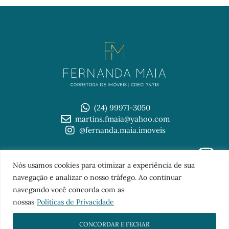
(24) 99971-3050
martins.fmaia@yahoo.com
@fernanda.maia.imoveis
© 2026 Imobiliária Fernanda Maia
Nós usamos cookies para otimizar a experiência de sua
TOPO
navegação e analizar o nosso tráfego. Ao continuar
navegando você concorda com as
nossas
Políticas de Privacidade
CONCORDAR E FECHAR
Sites para imobiliárias
com a
FB Digital