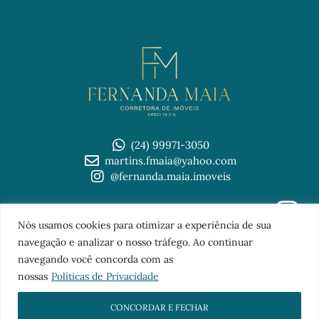
(24) 99971-3050
martins.fmaia@yahoo.com
@fernanda.maia.imoveis
© 2026 Imobiliária Fernanda Maia
Nós usamos cookies para otimizar a experiência de sua
TOPO
navegação e analizar o nosso tráfego. Ao continuar
navegando você concorda com as
nossas
Políticas de Privacidade
CONCORDAR E FECHAR
Sites para imobiliárias
com a
FB Digital