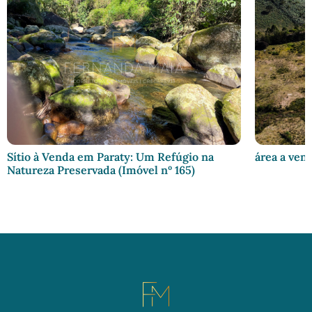
Sítio à Venda em Paraty: Um Refúgio na
área a ven
Natureza Preservada (Imóvel nº 165)