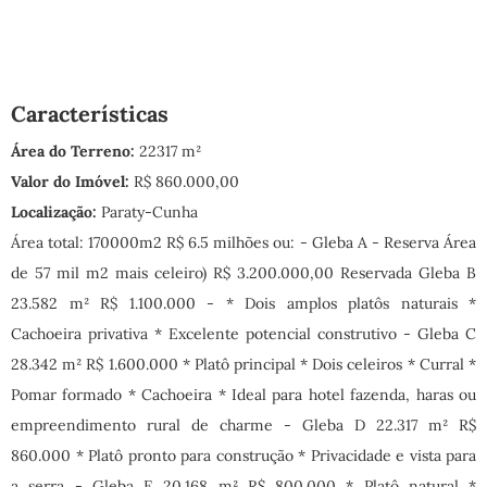
Características
Área do Terreno:
22317 m²
Valor do Imóvel:
R$ 860.000,00
Localização:
Paraty-Cunha
Área total: 170000m2 R$ 6.5 milhões ou: - Gleba A - Reserva Área
de 57 mil m2 mais celeiro) R$ 3.200.000,00 Reservada Gleba B
23.582 m² R$ 1.100.000 - * Dois amplos platôs naturais *
Cachoeira privativa * Excelente potencial construtivo - Gleba C
28.342 m² R$ 1.600.000 * Platô principal * Dois celeiros * Curral *
Pomar formado * Cachoeira * Ideal para hotel fazenda, haras ou
empreendimento rural de charme - Gleba D 22.317 m² R$
860.000 * Platô pronto para construção * Privacidade e vista para
a serra - Gleba E 20.168 m² R$ 800.000 * Platô natural *