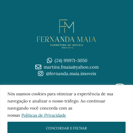
(24) 99971-3050
martins.fmaia@yahoo.com
@fernanda.maia.imoveis
© 2026 Imobiliária Fernanda Maia
Nós usamos cookies para otimizar a experiência de sua
TOPO
navegação e analizar o nosso tráfego. Ao continuar
navegando você concorda com as
nossas
Políticas de Privacidade
CONCORDAR E FECHAR
Sites para imobiliárias
com a
FB Digital