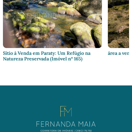
Sítio à Venda em Paraty: Um Refúgio na
área a ven
Natureza Preservada (Imóvel nº 165)