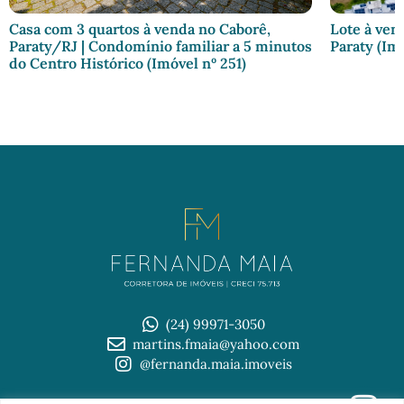
Casa com 3 quartos à venda no Caborê,
Lote à ven
Paraty/RJ | Condomínio familiar a 5 minutos
Paraty (Imó
do Centro Histórico (Imóvel nº 251)
(24) 99971-3050
martins.fmaia@yahoo.com
@fernanda.maia.imoveis