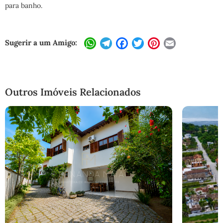
para banho.
Sugerir a um Amigo:
WhatsApp
Telegram
Facebook
Twitter
Pinterest
Email
Outros Imóveis Relacionados