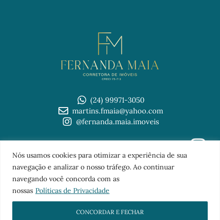
(24) 99971-3050
martins.fmaia@yahoo.com
@fernanda.maia.imoveis
© 2026 Imobiliária Fernanda Maia
Nós usamos cookies para otimizar a experiência de sua
TOPO
navegação e analizar o nosso tráfego. Ao continuar
navegando você concorda com as
nossas
Políticas de Privacidade
CONCORDAR E FECHAR
Sites para imobiliárias
com a
FB Digital