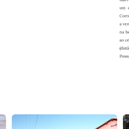
um q
Corr
a ven
na b
ao ce
(dis
Possu
erest
Email