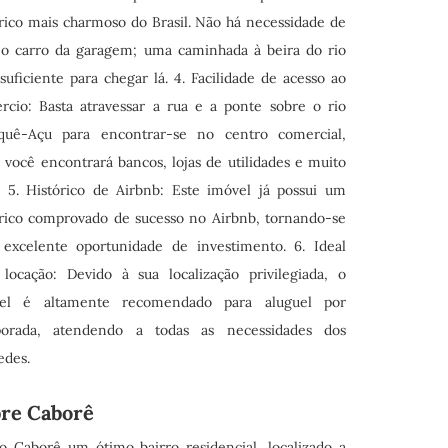
órico mais charmoso do Brasil. Não há necessidade de
r o carro da garagem; uma caminhada à beira do rio
suficiente para chegar lá. 4. Facilidade de acesso ao
rcio: Basta atravessar a rua e a ponte sobre o rio
quê-Açu para encontrar-se no centro comercial,
 você encontrará bancos, lojas de utilidades e muito
. 5. Histórico de Airbnb: Este imóvel já possui um
órico comprovado de sucesso no Airbnb, tornando-se
excelente oportunidade de investimento. 6. Ideal
 locação: Devido à sua localização privilegiada, o
el é altamente recomendado para aluguel por
orada, atendendo a todas as necessidades dos
edes.
re Caborê
ro Caborê um ótimo bairro residencial, localizado a