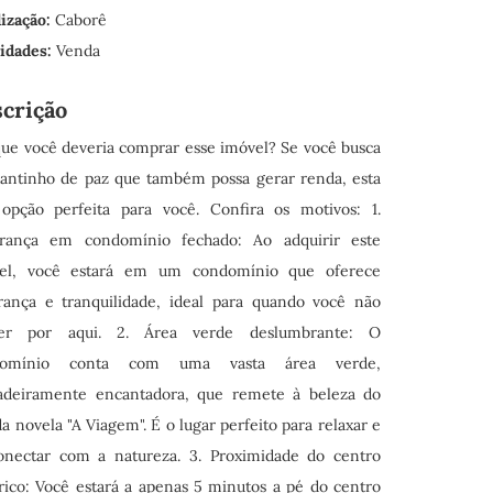
ização:
Caborê
lidades:
Venda
crição
que você deveria comprar esse imóvel? Se você busca
antinho de paz que também possa gerar renda, esta
opção perfeita para você. Confira os motivos: 1.
rança em condomínio fechado: Ao adquirir este
el, você estará em um condomínio que oferece
rança e tranquilidade, ideal para quando você não
ver por aqui. 2. Área verde deslumbrante: O
domínio conta com uma vasta área verde,
adeiramente encantadora, que remete à beleza do
a novela "A Viagem". É o lugar perfeito para relaxar e
onectar com a natureza. 3. Proximidade do centro
órico: Você estará a apenas 5 minutos a pé do centro