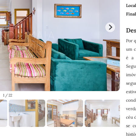
Local
Fina
Des
Por 
um c
é a 
Segu
imóv
segu
esti
1
/ 22
con
verd
céu d
se c
hist