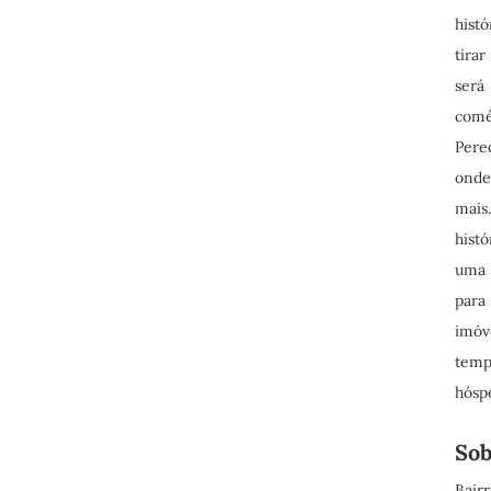
hist
tira
será 
comé
Pere
onde
mais
hist
uma 
para
imóv
temp
hósp
Sob
Bair