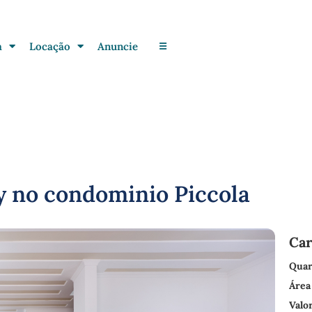
a
Locação
Anuncie
☰
y no condominio Piccola
Car
Quar
Área
Valo