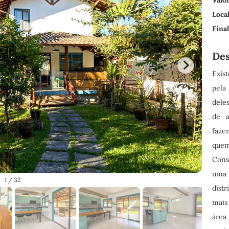
Local
Fina
Des
Exis
pela
dele
de a
faze
quem
Cons
uma
1
/ 32
dist
mais
área