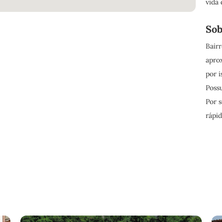
vida 
Sob
Bairr
apro
por 
Poss
Por 
rápid
erest
Email