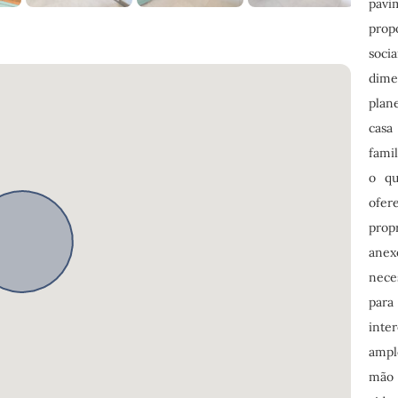
pavi
prop
soci
dime
plan
casa
fami
o qu
ofer
prop
anex
nece
par
inte
ampl
mão 