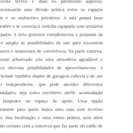
mento térreo e duas no pavimento superior,
orcionando uma divisão prática entre os espaços
ais e os ambientes privativos. A sala possui boas
nsões e se conecta à cozinha equipada com armários
ejados. A área gourmet complementa a proposta da
 e amplia as possibilidades de uso para encontros
liares e momentos de convivência. Na parte externa,
intal arborizado cria uma atmosfera agradável e
ece diversas possibilidades de aproveitamento. A
riedade também dispõe de garagem coberta e de um
o independente, que pode atender diferentes
ssidades, seja como escritório, ateliê, acomodação
a hóspedes ou espaço de apoio. Uma opção
ressante para quem busca uma casa com terreno
o, boa localização e uma rotina prática, sem abrir
do contato com a natureza que faz parte do estilo de