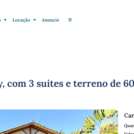
a
Locação
Anuncie
☰
, com 3 suites e terreno de 60
Car
Quar
Valo