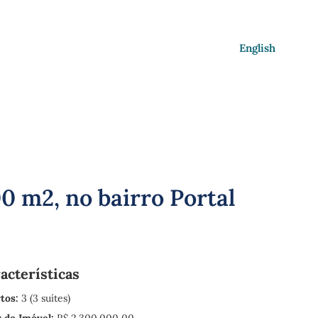
English
0 m2, no bairro Portal
acterísticas
tos:
3 (3 suítes)
r do Imóvel:
R$ 2.300.000,00