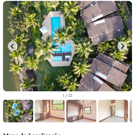
1
/ 22