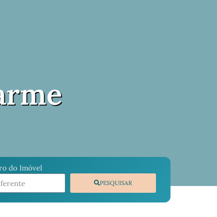
arme
o do Imóvel
PESQUISAR