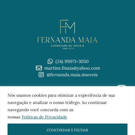
(24) 99971-3050
martins.fmaia@yahoo.com
@fernanda.maia.imoveis
© 2026 Imobiliária Fernanda Maia
Nós usamos cookies para otimizar a experiência de sua
TOPO
navegação e analizar o nosso tráfego. Ao continuar
navegando você concorda com as
nossas
Políticas de Privacidade
CONCORDAR E FECHAR
Sites para imobiliárias
com a
FB Digital